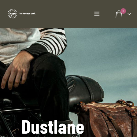
0
Dustlane