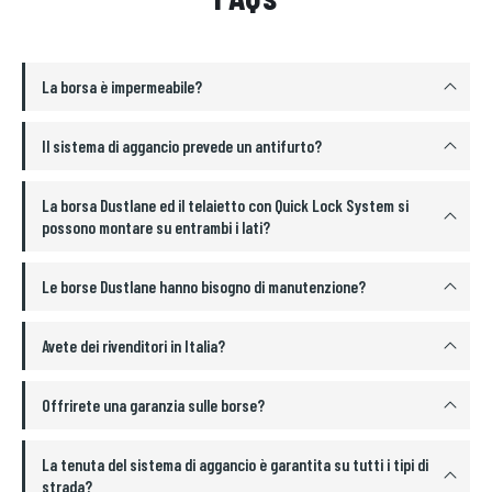
La borsa è impermeabile?
Il sistema di aggancio prevede un antifurto?
La borsa Dustlane ed il telaietto con Quick Lock System si
possono montare su entrambi i lati?
Le borse Dustlane hanno bisogno di manutenzione?
Avete dei rivenditori in Italia?
Offrirete una garanzia sulle borse?
La tenuta del sistema di aggancio è garantita su tutti i tipi di
strada?