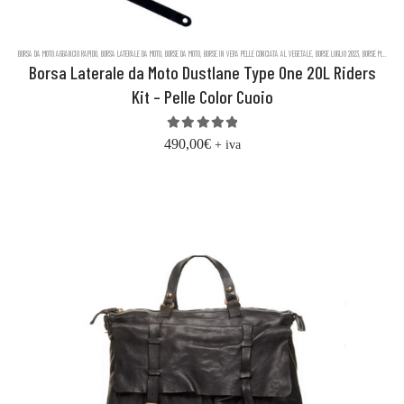
BORSA DA MOTO AGGANCIO RAPIDO
,
BORSA LATERALE DA MOTO
,
BORSE DA MOTO
,
BORSE IN VERA PELLE CONCIATA AL VEGETALE
,
BORSE LUGLIO 2023
,
BORSE MESSENGER IN PELLE DUSTLANE
Borsa Laterale da Moto Dustlane Type One 20L Riders
Kit – Pelle Color Cuoio
5.00
out of 5
490,00
€
+ iva