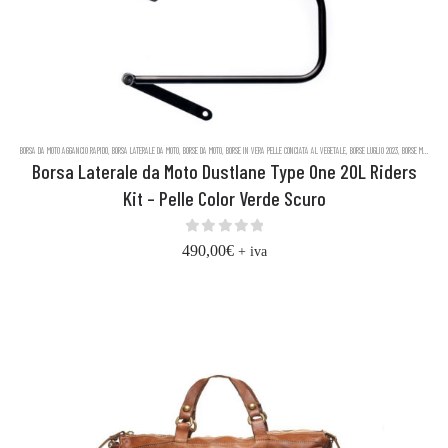
BORSA DA MOTO AGGANCIO RAPIDO
,
BORSA LATERALE DA MOTO
,
BORSE DA MOTO
,
BORSE IN VERA PELLE CONCIATA AL VEGETALE
,
BORSE LUGLIO 2023
,
BORSE MESSENGER IN PELLE DUSTLANE
Borsa Laterale da Moto Dustlane Type One 20L Riders
Kit – Pelle Color Verde Scuro
0
out of 5
490,00
€
+ iva