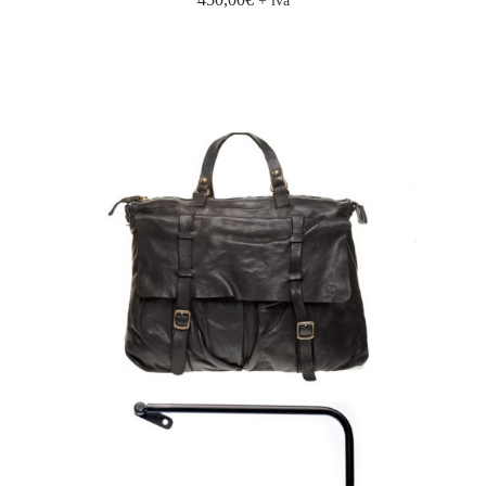
+ iva