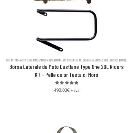
BORSA DA MOTO AGGANCIO RAPIDO
,
BORSA LATERALE DA MOTO
,
BORSE DA MOTO
,
BORSE IN VERA PELLE CONCIATA AL VEGETALE
,
BORSE LUGLIO 2023
,
BORSE MESSENGER IN PELLE DUSTLANE
Borsa Laterale da Moto Dustlane Type One 20L Riders
Kit – Pelle color Testa di Moro
5.00
out of 5
490,00
€
+ iva