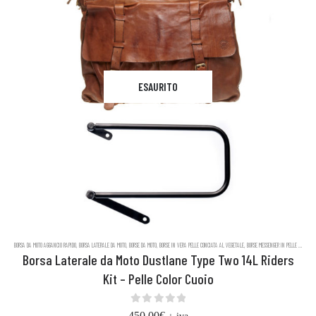
ESAURITO
BORSA DA MOTO AGGANCIO RAPIDO
,
BORSA LATERALE DA MOTO
,
BORSE DA MOTO
,
BORSE IN VERA PELLE CONCIATA AL VEGETALE
,
BORSE MESSENGER IN PELLE DUSTLANE
Borsa Laterale da Moto Dustlane Type Two 14L Riders
Kit – Pelle Color Cuoio
0
out of 5
450,00
€