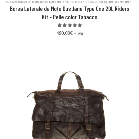
BORSA DA MOTO AGGANCIO RAPIDO
,
BORSA LATERALE DA MOTO
,
BORSE DA MOTO
,
BORSE IN VERA PELLE CONCIATA AL VEGETALE
,
BORSE LUGLIO 2023
,
BORSE MESSENGER IN PELLE DUSTLANE
Borsa Laterale da Moto Dustlane Type One 20L Riders
Kit – Pelle color Tabacco
5.00
out of 5
490,00
€
+ iva