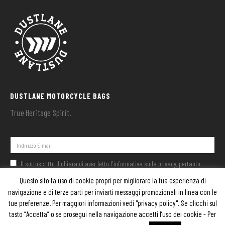
DUSTLANE MOTORCYCLE BAGS
True Heritage Spirit.
Il sottoscritto dichiara di aver letto l'informativa sulla privacy, pertanto
rilascia il proprio libero consenso al trattamento dei propri dati personali nei
Questo sito fa uso di cookie propri per migliorare la tua esperienza di
limiti della presente informativa.
navigazione e di terze parti per inviarti messaggi promozionali in linea con le
tue preferenze. Per maggiori informazioni vedi "privacy policy". Se clicchi sul
tasto “Accetta” o se prosegui nella navigazione accetti l’uso dei cookie - Per