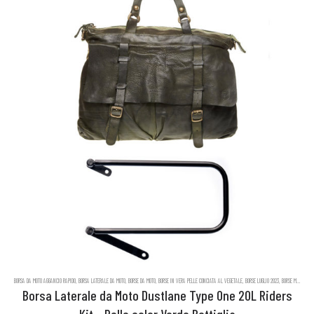
BORSA DA MOTO AGGANCIO RAPIDO
,
BORSA LATERALE DA MOTO
,
BORSE DA MOTO
,
BORSE IN VERA PELLE CONCIATA AL VEGETALE
,
BORSE LUGLIO 2023
,
BORSE MESSENGER IN PELLE DUSTLANE
Borsa Laterale da Moto Dustlane Type One 20L Riders