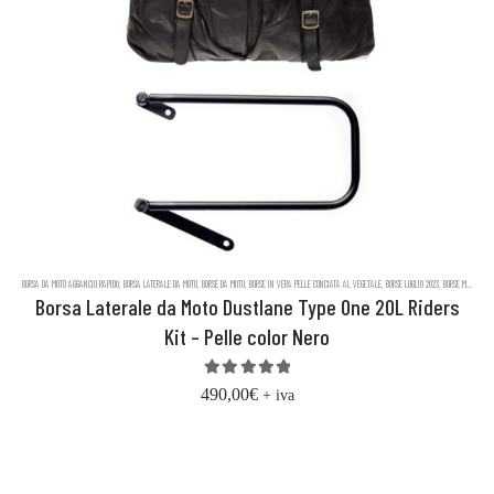
BORSA DA MOTO AGGANCIO RAPIDO
,
BORSA LATERALE DA MOTO
,
BORSE DA MOTO
,
BORSE IN VERA PELLE CONCIATA AL VEGETALE
,
BORSE LUGLIO 2023
,
BORSE MESSENGER IN PELLE DUSTLANE
Borsa Laterale da Moto Dustlane Type One 20L Riders
Kit – Pelle color Nero
5.00
out of 5
490,00
€
+ iva