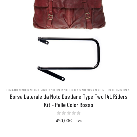
BORSA DA MOTO AGGANCIO RAPIDO
,
BORSA LATERALE DA MOTO
,
BORSE DA MOTO
,
BORSE IN VERA PELLE CONCIATA AL VEGETALE
,
BORSE LUGLIO 2023
,
BORSE MESSENGER IN PELLE DUSTLANE
Borsa Laterale da Moto Dustlane Type Two 14L Riders
Kit – Pelle Color Rosso
0
out of 5
450,00
€
+ iva