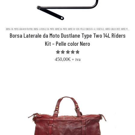
BORSA DA MOTO AGGANCIO RAPIDO
,
BORSA LATERALE DA MOTO
,
BORSE DA MOTO
,
BORSE IN VERA PELLE CONCIATA AL VEGETALE
,
BORSE LUGLIO 2023
,
BORSE MESSENGER IN PELLE DUSTLANE
Borsa Laterale da Moto Dustlane Type Two 14L Riders
Kit – Pelle color Nero
5.00
out of 5
450,00
€
+ iva