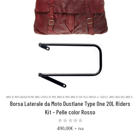
BORSA DA MOTO AGGANCIO RAPIDO
,
BORSA LATERALE DA MOTO
,
BORSE DA MOTO
,
BORSE IN VERA PELLE CONCIATA AL VEGETALE
,
BORSE LUGLIO 2023
,
BORSE MESSENGER IN PELLE DUSTLANE
Borsa Laterale da Moto Dustlane Type One 20L Riders
Kit – Pelle color Rosso
0
out of 5
490,00
€
+ iva