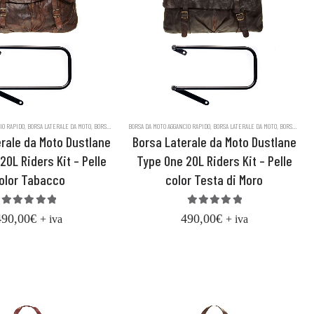
LE DUSTLANE
IO RAPIDO
LE CONCIATA AL VEGETALE
,
BORSA LATERALE DA MOTO
,
BORSE LUGLIO 2023
,
BORSE DA MOTO
,
BORSE MESSENGER IN PELLE DUSTLANE
BORSA DA MOTO AGGANCIO RAPIDO
,
BORSE IN VERA PELLE CONCIATA AL VEGETALE
,
BORSA LATERALE DA MOTO
,
BORSE LUGLIO 2023
,
BORSE DA MOTO
,
BORS
rale da Moto Dustlane
Borsa Laterale da Moto Dustlane
20L Riders Kit – Pelle
Type One 20L Riders Kit – Pelle
olor Tabacco
color Testa di Moro
5.00
out of 5
5.00
out of 5
490,00
€
490,00
€
+ iva
+ iva