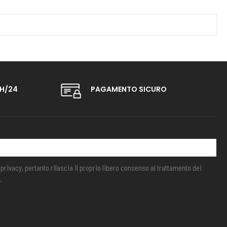
 H/24
PAGAMENTO SICURO
la privacy, pertanto rilascia il proprio libero consenso al trattamento dei
.