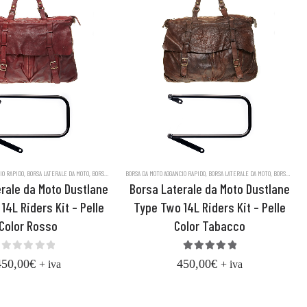
LE DUSTLANE
IO RAPIDO
LE CONCIATA AL VEGETALE
,
BORSA LATERALE DA MOTO
,
BORSE LUGLIO 2023
,
BORSE DA MOTO
,
BORSE MESSENGER IN PELLE DUSTLANE
BORSA DA MOTO AGGANCIO RAPIDO
,
BORSE IN VERA PELLE CONCIATA AL VEGETALE
,
BORSA LATERALE DA MOTO
,
BORSE LUGLIO 2023
,
BORSE DA MOTO
,
BORS
rale da Moto Dustlane
Borsa Laterale da Moto Dustlane
14L Riders Kit – Pelle
Type Two 14L Riders Kit – Pelle
Color Rosso
Color Tabacco
0
out of 5
5.00
out of 5
450,00
€
450,00
€
+ iva
+ iva