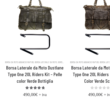
BORSA DA MOTO AGGANCIO RAPIDO
,
BORSA LATERALE DA MOTO
,
BORSE DA MOTO
BORSA DA MOTO AGGANCIO RAPIDO
,
BORSE IN VERA PELLE CONCIATA AL VEGET
,
BORSA LATE
Borsa Laterale da Moto Dustlane
Borsa Laterale da Mo
Type One 20L Riders Kit – Pelle
Type One 20L Riders K
color Verde Bottiglia
Color Verde S
5.00
out of 5
0
out of
490,00
€
490,00
€
+ iva
+ i