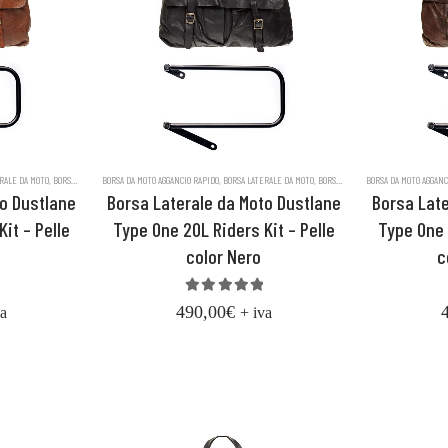
ALE
RALE DA MOTO
,
BORSE LUGLIO 2023
,
BORSE DA MOTO
,
BORSE MESSENGER IN PELLE DUSTLANE
BORSA DA MOTO AGGANCIO RAPIDO
,
BORSE IN VERA PELLE CONCIATA AL VEGETALE
,
BORSA LATERALE DA MOTO
,
BORSE LUGLIO 2023
,
BORSE DA MOTO
,
BORSE MESSENGER IN PEL
BORSA DA MOTO AGGANC
,
BORSE IN VERA PEL
to Dustlane
Borsa Laterale da Moto Dustlane
Borsa Late
it – Pelle
Type One 20L Riders Kit – Pelle
Type One 
o
color Nero
c
of 5
5.00
out of 5
490,00
€
va
+ iva