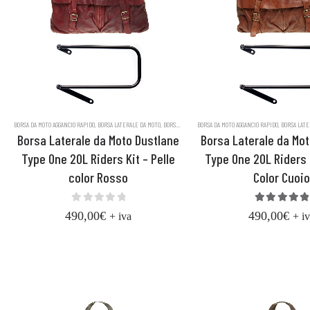
BORSA DA MOTO AGGANCIO RAPIDO
,
BORSA LATERALE DA MOTO
,
BORSE DA MOTO
BORSA DA MOTO AGGANCIO RAPIDO
,
BORSE IN VERA PELLE CONCIATA AL VEGET
,
BORSA LATE
Borsa Laterale da Moto Dustlane
Borsa Laterale da Mo
Type One 20L Riders Kit – Pelle
Type One 20L Riders K
color Rosso
Color Cuoi
0
out of 5
5.00
out 
490,00
€
490,00
€
+ iva
+ i